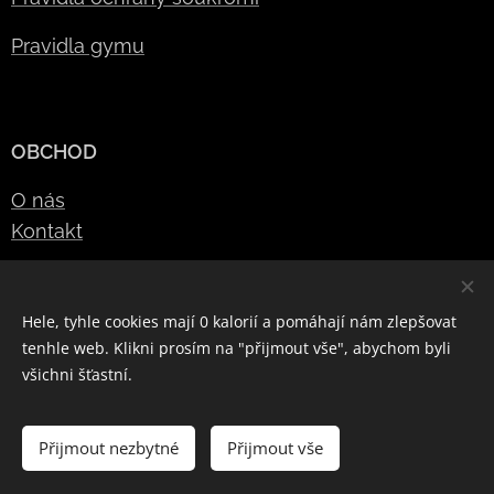
Pravidla gymu
OBCHOD
O nás
Kontakt
E-mail: defendersgym@gmail.com
Hele, tyhle cookies mají 0 kalorií a pomáhají nám zlepšovat
Telefon: +420 776 343 675
tenhle web. Klikni prosím na "přijmout vše", abychom byli
všichni šťastní.
Vytvořeno službou
Webnode
Cookies
Přijmout nezbytné
Přijmout vše
Měna