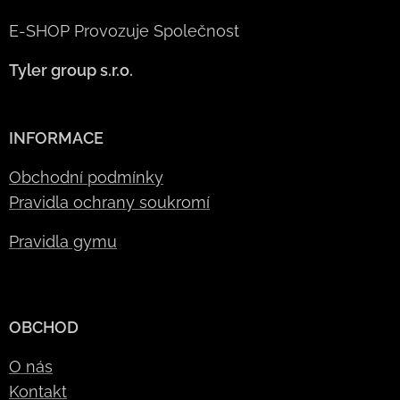
proniknout do tajů
to vůbec není tak
kettlebell
E-SHOP Provozuje Společnost
jednoduché.
sportu
? Tenhle
Tyler group s.r.o.
workshop je
ideální příležitost!
INFORMACE
Obchodní podmínky
Pravidla ochrany soukromí
Pravidla gymu
OBCHOD
O nás
Kontakt