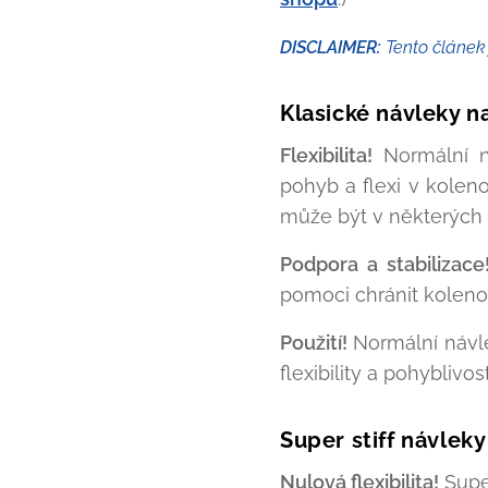
DISCLAIMER
:
Tento článek 
Klasické návleky n
Flexibilita!
Normální n
pohyb a flexi v kolen
může být v některých 
Podpora a stabilizace
pomoci chránit kolen
Použití!
Normální návl
flexibility a pohyblivost
Super stiff návleky
Nulová flexibilita!
Super