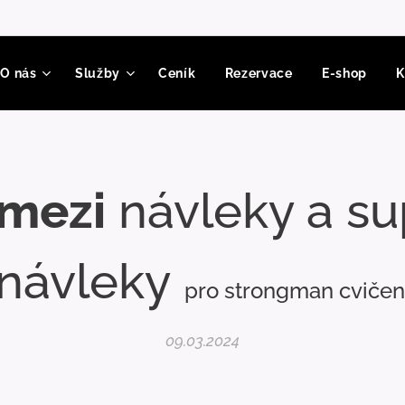
O nás
Služby
Ceník
Rezervace
E-shop
K
 mezi
návleky a sup
návleky
pro strongman cvičen
09.03.2024