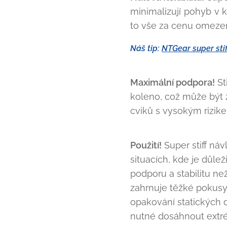
minimalizují pohyb v k
to vše za cenu omezené
Náš tip:
NTGear super stif
Maximální podpora!
St
koleno, což může být 
cviků s vysokým rizike
Použití!
Super stiff náv
situacích, kde je důlež
podporu a stabilitu ne
zahrnuje těžké pokusy
opakování statických di
nutné dosáhnout extr