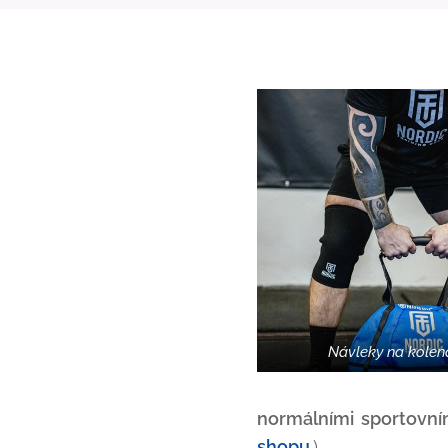
Návleky na kole
normálními sportovní
shopu
.)