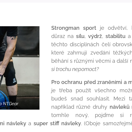
Strongman
sport
je odvětví, 
důraz na
sílu
,
výdrž
,
stabilitu
těchto disciplínách čelí obrov
které zahrnují zvedání těžkýc
běhání s různými věcmi a další 
si trochu nepomoct?
Pro ochranu před zraněními a m
je třeba použít všechno mož
budeš snad souhlasit. Mezi 
na NTGear
například různé druhy
návleků 
tomhle nový, pojďme si ro
mi návleky
a
super stiff návleky
. (Oboje samozřej