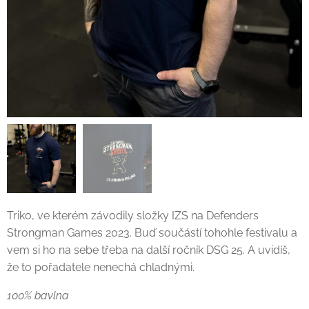
Triko, ve kterém závodily složky IZS na Defenders
Strongman Games 2023. Buď součástí tohohle festivalu a
vem si ho na sebe třeba na další ročník DSG 25. A uvidíš,
že to pořadatele nenechá chladnými.
100% bavlna