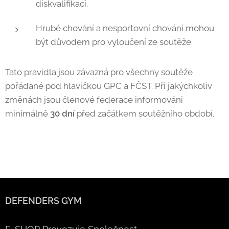
diskvalifikaci.
Hrubé chování a nesportovní chování mohou
být důvodem pro vyloučení ze soutěže.
Tato pravidla jsou závazná pro všechny soutěže
pořádané pod hlavičkou GPC a FČST. Při jakýchkoliv
změnách jsou členové federace informováni
minimálně
30 dní
před začátkem soutěžního období.
DEFENDERS GYM