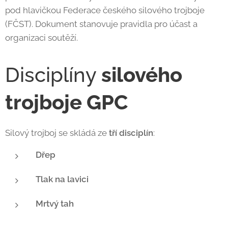
pod hlavičkou Federace českého silového trojboje
(FČST). Dokument stanovuje pravidla pro účast a
organizaci soutěží.
Disciplíny
silového
trojboje GPC
Silový trojboj se skládá ze
tří disciplín
:
Dřep
Tlak na lavici
Mrtvý tah