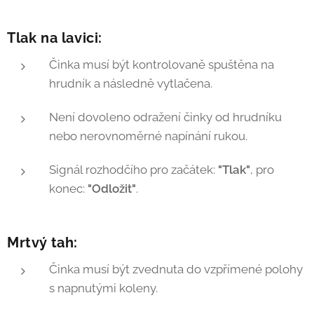
rekordy, soutěží v Open)
90,0+ kg – nad 90,01 kg
Tlak na lavici:
Junior
: 20–23 let
Činka musí být kontrolovaně spuštěna na
Teens
: 13–19 let (rozděleno do
hrudník a následně vytlačena.
podkategorií)
T1: 13–15 let
Není dovoleno odražení činky od hrudníku
nebo nerovnoměrné napínání rukou.
T2: 16–17 let
Signál rozhodčího pro začátek:
"Tlak"
, pro
T3: 18–19 let
konec:
"Odložit"
.
Mrtvý tah:
Činka musí být zvednuta do vzpřímené polohy
s napnutými koleny.