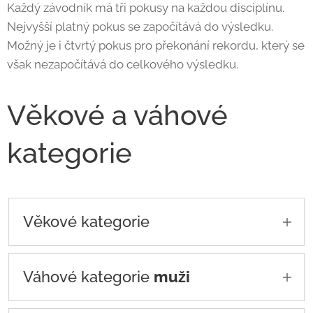
Každý závodník má tři pokusy na každou disciplínu.
Nejvyšší platný pokus se započítává do výsledku.
Možný je i čtvrtý pokus pro překonání rekordu, který se
však nezapočítává do celkového výsledku.
Věkové a váhové
kategorie
Věkové kategorie
Open
: 24–39 let
Váhové kategorie
muži
Masters
: 40+ let (rozděleno do
podkategorií podle věku)
52,0 kg – do 52,0 kg