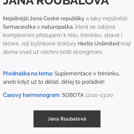
JANA ROUBALOVÁ
Nejsilnější žena České republiky
a taky nejsilnější
farmaceutka
a
naturopatka
, která se zabývá
komplexním přístupem k tělu, tréninku, stravě i
léčení. Její bylinkové tinktury
Herbs Unlimited
mají
doma snad už všichni čeští strongmani.
Přednáška na téma
:
Suplementace v tréninku,
aneb když už to děláš, dělej to pořádně!
Časový harmonogram:
SOBOTA
12:00-13:00
Jana Roubalová