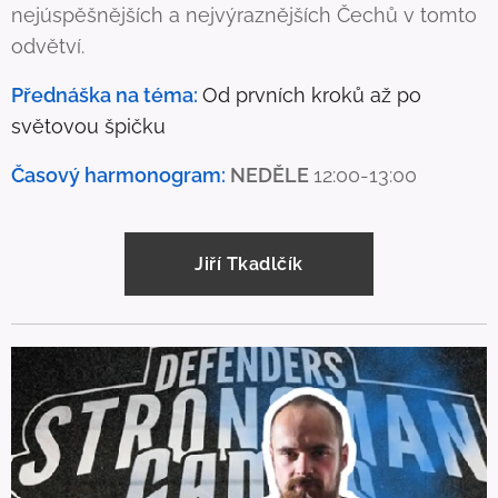
nejúspěšnějších a nejvýraznějších Čechů v tomto
odvětví.
Přednáška na téma:
Od prvních kroků až po
světovou špičku
Časový harmonogram:
NEDĚLE
12:00-13:00
Jiří Tkadlčík