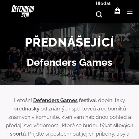
Hledat
PŘEDNÁŠEJÍCÍ
Defenders Games
Letošní
Defenders Games
festival
doplní taky
přednášky
od známých sportovců a odborníků
známých v komunitě, kteří vám nabídnou pohled a
předají své vědomosti, které se budou týkat
silových
sportů
. Přijďte si poslechnout jejich příběhy, tipy a