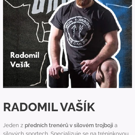
RADOMIL VAŠÍK
Jeden z
předních trenérů v silovém trojboji
a
silových sportech. Specializuje se na tréninkovou