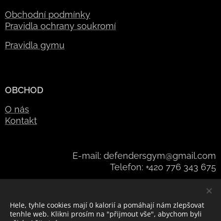
Obchodní podmínky
Pravidla ochrany soukromí
Pravidla gymu
OBCHOD
O nás
Kontakt
E-mail: defendersgym@gmail.com
Telefon: +420 776 343 675
Hele, tyhle cookies mají 0 kalorií a pomáhají nám zlepšovat
Vytvořeno službou
Webnode
Cookies
tenhle web. Klikni prosím na "přijmout vše", abychom byli