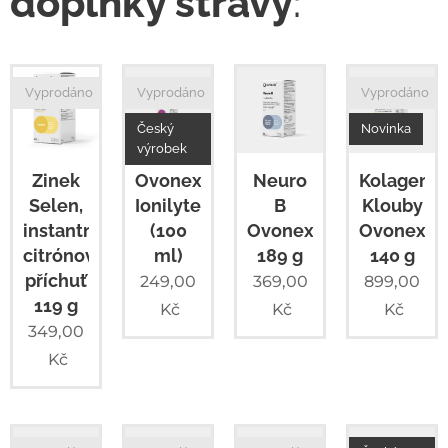
doplňky stravy
:
Vyprodáno
Vyprodáno
Vyprodáno
Český
Novinka
výrobek
Zinek
Ovonex
Neuro
Kolagen
Selen,
Ionilyte
B
Klouby
instantní,
(100
Ovonex,
Ovonex
citrónová
ml)
189 g
140 g
příchuť
249,00
369,00
899,00
119 g
Kč
Kč
Kč
349,00
Kč