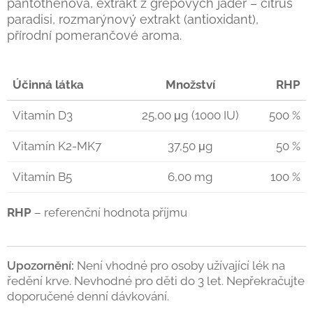
pantothenová, extrakt z grepových jader – citrus
paradisi, rozmarýnový extrakt (antioxidant),
přírodní pomerančové aroma.
Účinná látka
Množství
RHP
Vitamín D3
25,00 μg (1000 IU)
500 %
Vitamín K2-MK7
37,50 μg
50 %
Vitamín B5
6,00 mg
100 %
RHP
– referenční hodnota příjmu
Upozornění:
Není vhodné pro osoby užívající lék na
ředění krve. Nevhodné pro děti do 3 let. Nepřekračujte
doporučené denní dávkování.