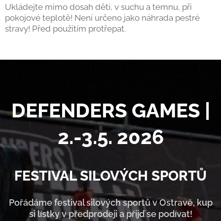
Ukládejte mimo dosah dětí, v suchu a temnu, při
pokojové teplotě! Není určeno jako náhrada pestré
stravy! Před použitím protřepat.
DEFENDERS GAMES |
2.-3.5. 2026
FESTIVAL SILOVÝCH SPORTŮ
Pořádáme festival silových sportů v Ostravě, kup
si lístky v předprodeji a přijď se podívat!