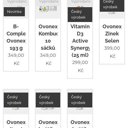
Vyprodáno
Vyprodáno
Vyprodáno
Český
výrobek
Novinka
Český
výrobek
B-
Ovonex
Vitamin
Ovonex
Complex
Kombucha
D3
Zinek
Ovonex
10
Active
Selen
193 g
sáčků
Synergy
399,00
(25 ml)
349,00
349,00
Kč
299,00
Kč
Kč
Kč
Český
Český
Český
výrobek
výrobek
výrobek
Ovonex
Ovonex
Ovonex