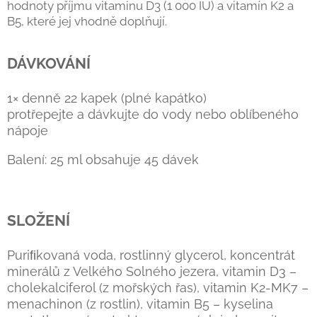
hodnoty příjmu vitaminu D3 (1 000 IU) a vitamín K2 a
B5, které jej vhodně doplňují.
DÁVKOVÁNÍ
1× denně 22 kapek (plné kapátko)
protřepejte a dávkujte do vody nebo oblíbeného
nápoje
Balení: 25 ml obsahuje 45 dávek
SLOŽENÍ
Puriﬁkovaná voda, rostlinný glycerol, koncentrát
minerálů z Velkého Solného jezera, vitamin D3 –
cholekalciferol (z mořských řas), vitamin K2-MK7 –
menachinon (z rostlin), vitamin B5 – kyselina