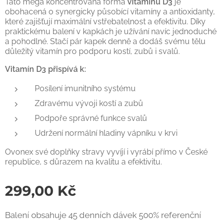
Tato mega koncentrovaná forma
vitamínu D3
je
obohacená o synergicky působící vitamíny a antioxidanty,
které zajišťují maximální vstřebatelnost a efektivitu. Díky
praktickému balení v kapkách je užívání navíc jednoduché
a pohodlné. Stačí pár kapek denně a dodáš svému tělu
důležitý vitamín pro podporu kostí, zubů i svalů.
Vitamín D3 přispívá k:
Posílení imunitního systému
Zdravému vývoji kostí a zubů
Podpoře správné funkce svalů
Udržení normální hladiny vápníku v krvi
Ovonex své doplňky stravy vyvíjí i vyrábí přímo v České
republice, s důrazem na kvalitu a efektivitu.
299,00
Kč
Balení obsahuje 45 denních dávek 500% referenční